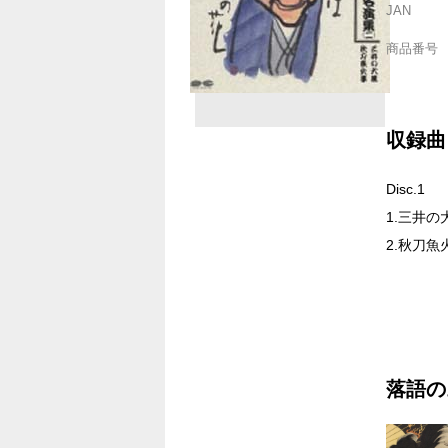
JAN
商品番号
収録曲
Disc.1
1.三井の
2.秋刀魚
落語の