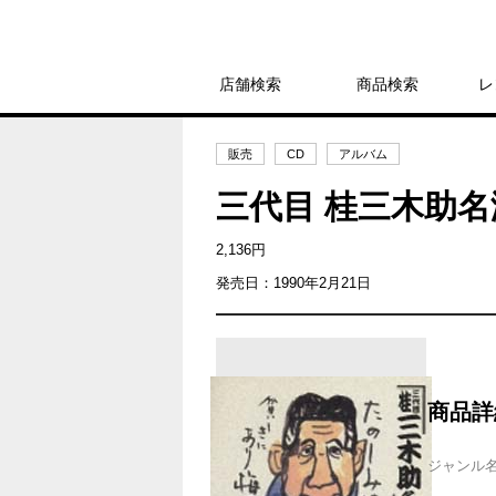
店舗検索
商品検索
レ
販売
CD
アルバム
三代目 桂三木助名
2,136円
発売日：1990年2月21日
商品詳
ジャンル