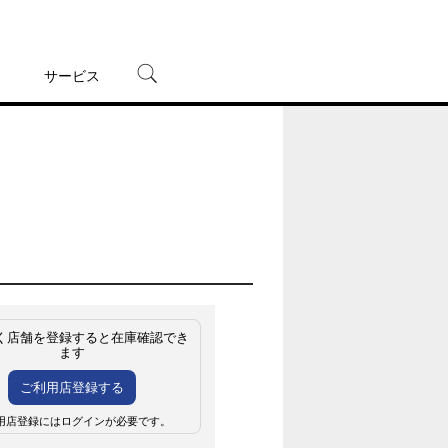
サービス
宅配レンタル
オンラインゲーム
TSUTAYAプレミアムNEXT
蔦屋書店
く店舗を登録すると在庫確認でき
ます
ご利用店登録する
用店登録にはログインが必要です。