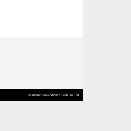
©Culture Convenience Club Co.,Ltd.