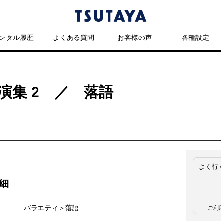
ンタル履歴
よくある質問
お客様の声
各種設定
演集 2 ／ 落語
よく行
細
名
バラエティ＞落語
ご利