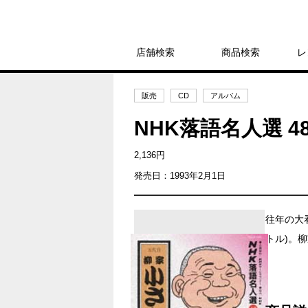
店舗検索
商品検索
レ
販売
CD
アルバム
NHK落語名人選 
2,136円
発売日：1993年2月1日
往年の大看
トル)。柳