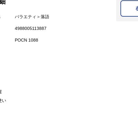
細
名
バラエティ＞落語
4988005113887
POCN 1088
屋
使い