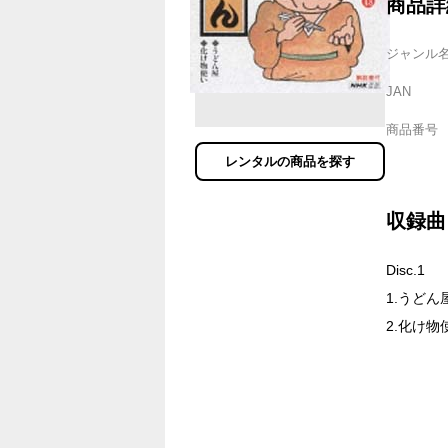
商品詳
ジャンル
JAN
商品番号
レンタルの商品を探す
収録曲
Disc.1
1.うどん
2.化け物