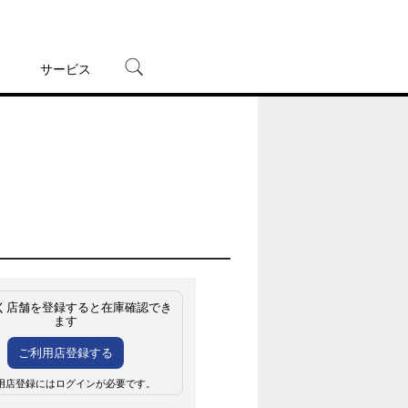
サービス
宅配レンタル
オンラインゲーム
TSUTAYAプレミアムNEXT
蔦屋書店
く店舗を登録すると在庫確認でき
ます
ご利用店登録する
用店登録にはログインが必要です。