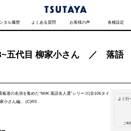
ンタル履歴
よくある質問
お客様の声
各種設定
48~五代目 柳家小さん ／ 落語
板達の名演を集めた“NHK 落語名人選”シリーズ(全106タイ
よく行
家小さん編。 (C)RS
ご利