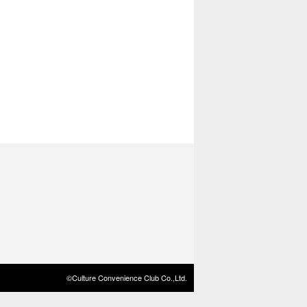
©Culture Convenience Club Co.,Ltd.