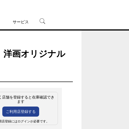
サービス
宅配レンタル
オンラインゲーム
 洋画オリジナル
TSUTAYAプレミアムNEXT
蔦屋書店
く店舗を登録すると在庫確認でき
ます
ご利用店登録する
用店登録にはログインが必要です。