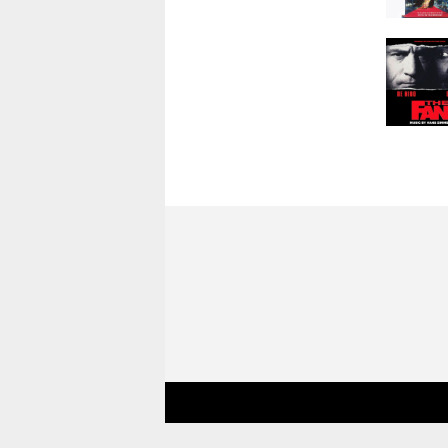
ャイルド
14.ネバ
15.ネバ
行