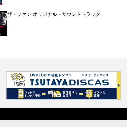
ーエンディング・ストーリー::オーリン
ザ・ファン オリジナル・サウンドトラック
ーエンディング・ストーリー::喜びの飛