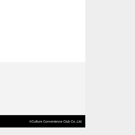
©Culture Convenience Club Co.,Ltd.