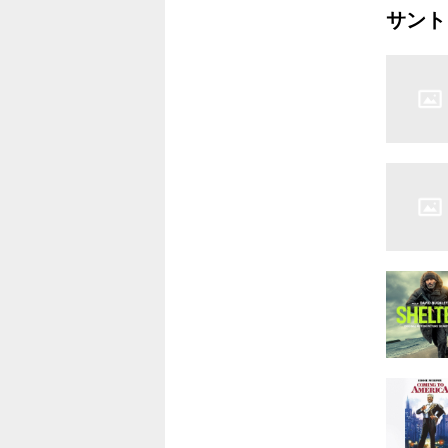
サント
ルコン
6.ネバ
の飛行
7.ネバ
ジェン
8.ネバ
の旅
9.ネバ
ーマ
10.ネバ
ンとの出
11.ネバ
のお告げ
12.ネバ
ルグ
13.ネバ