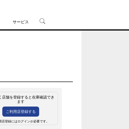
サービス
宅配レンタル
オンラインゲーム
TSUTAYAプレミアムNEXT
蔦屋書店
く店舗を登録すると在庫確認でき
ます
ご利用店登録する
用店登録にはログインが必要です。