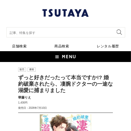
店舗検索
商