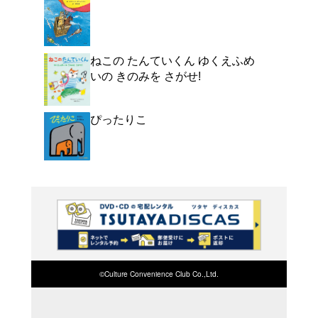
よく行く店舗を登
ご利
ご利用店登録に
在庫の