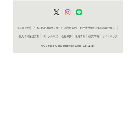
商品詳細
しかけ絵
ジャンル名
書籍
アイテム名
童心社
出版社
8p
ページ数
27X39
大きさ