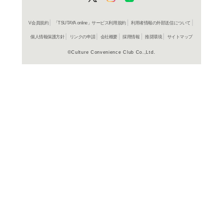
よく行く店舗を登
ご利
ご利用店登録に
在庫の