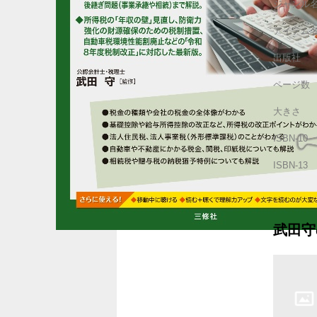
ジャンル
アイテム
出版社
ページ数
大きさ
ISBN-10
ISBN-13
武田守