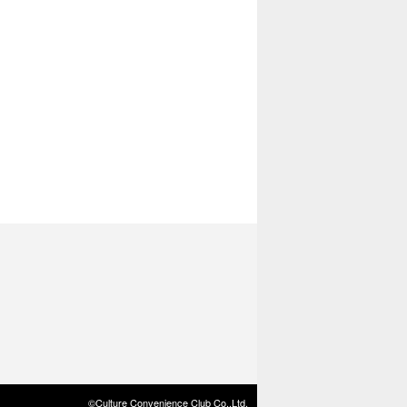
©Culture Convenience Club Co.,Ltd.