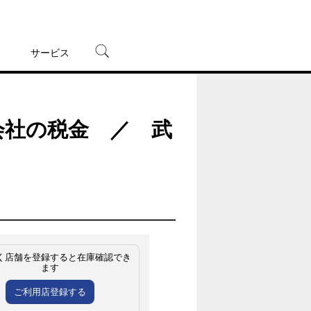
サービス
宅配レンタル
オンラインゲーム
 会社の税金 ／ 武
TSUTAYAプレミアムNEXT
蔦屋書店
く店舗を登録すると在庫確認でき
ます
ご利用店登録する