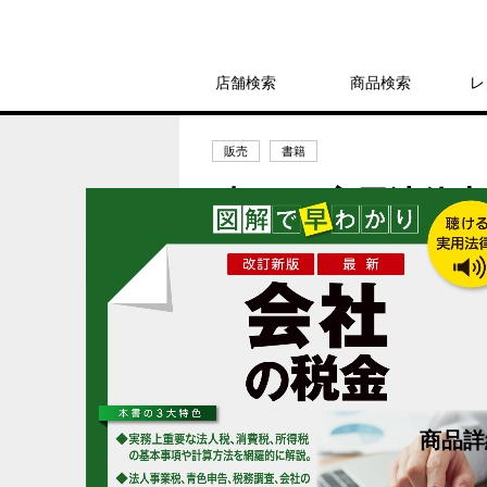
店舗検索
商品検索
レ
販売
書籍
聴ける!実用法律書
田守
2,530円
発売日：2026年6月23日
商品詳