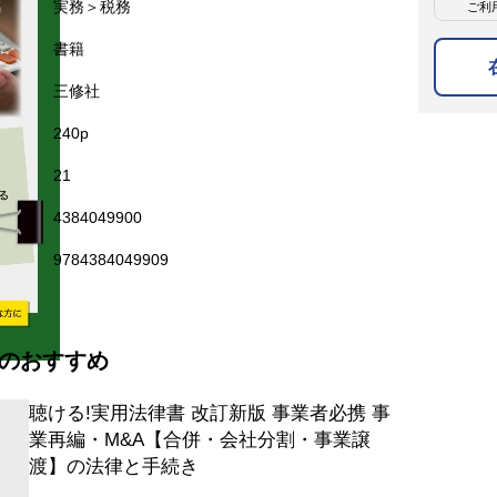
名
実務＞税務
ご利
名
書籍
三修社
240p
21
4384049900
9784384049909
のおすすめ
聴ける!実用法律書 改訂新版 事業者必携 事
業再編・M&A【合併・会社分割・事業譲
渡】の法律と手続き