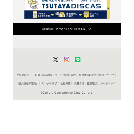
よく行く店舗を登
ご利
ご利用店登録に
在庫の