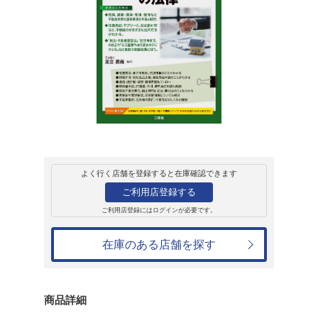
販売
書籍
聴ける!実用法律書
かり 不動産取引
足立直哉
2,530円
発売日：2026年6月23日