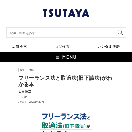
店舗検索
商