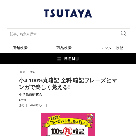
店舗検索
商