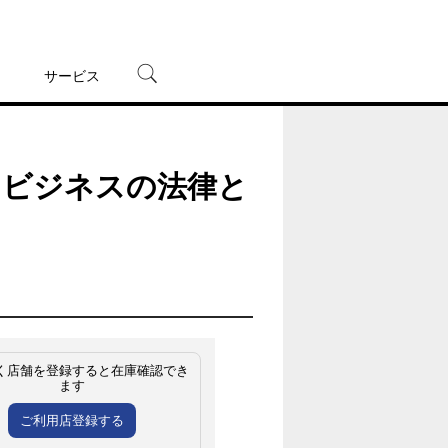
サービス
宅配レンタル
オンラインゲーム
トビジネスの法律と
TSUTAYAプレミアムNEXT
蔦屋書店
く店舗を登録すると在庫確認でき
ます
ご利用店登録する