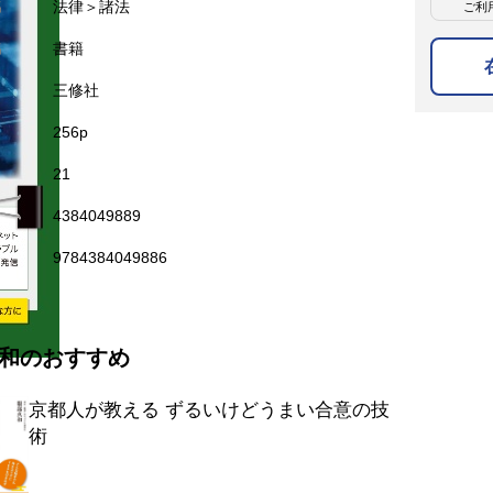
名
法律＞諸法
ご利
名
書籍
三修社
256p
21
4384049889
9784384049886
和のおすすめ
京都人が教える ずるいけどうまい合意の技
術