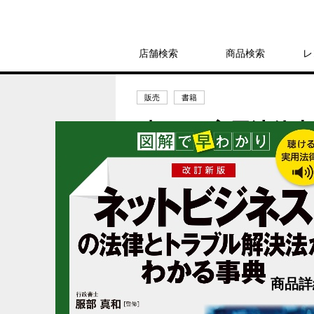
店舗検索
商品検索
レ
販売
書籍
聴ける!実用法律書
トラブル解決法が
2,530円
発売日：2026年5月26日
商品詳