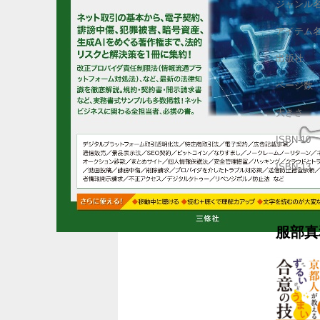
ジャンル
アイテム
出版社
ページ数
大きさ
ISBN-10
ISBN-13
服部真