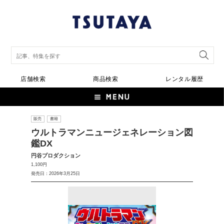
店舗検索
商