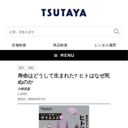
店舗検索
商