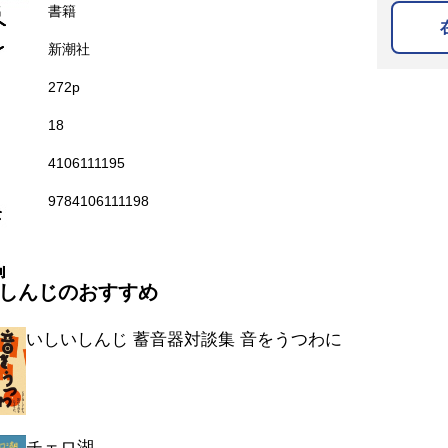
名
書籍
新潮社
272p
18
4106111195
9784106111198
しんじのおすすめ
いしいしんじ 蓄音器対談集 音をうつわに
チェロ湖