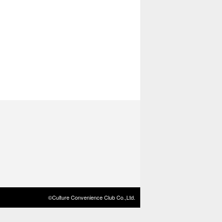
©Culture Convenience Club Co.,Ltd.