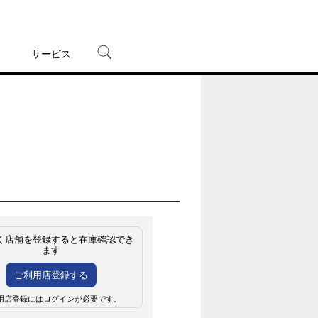
サービス
宅配レンタル
オンラインゲーム
TSUTAYAプレミアムNEXT
蔦屋書店
く店舗を登録すると在庫確認でき
ます
ご利用店登録する
用店登録にはログインが必要です。