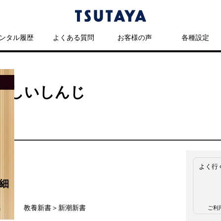
ンタル履歴
よくある質問
お客様の声
各種設定
いしいしんじ
よく行
細
名
教養新書＞新潮新書
ご利