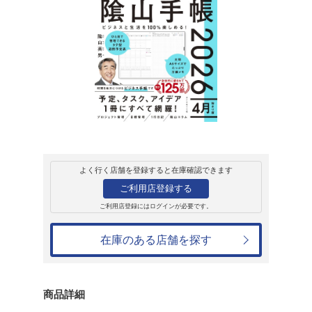
販売
書籍
陰山手帳(ネイビー
スと生活を100%楽
陰山英男
2,310円
発売日：2026年1月15日