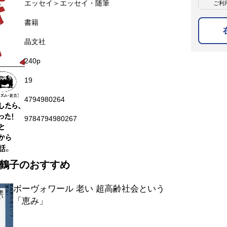
名
エッセイ＞エッセイ・随筆
ご利
名
書籍
晶文社
240p
19
4794980264
9784794980267
鶴子のおすすめ
ボーヴォワール 老い 超高齢社会という
「恵み」