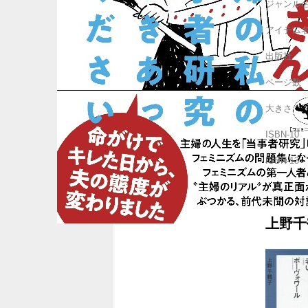
ジャンル
アイテム
出版社
ページ数
大きさ
ISBN-10
ISBN-13
上野千