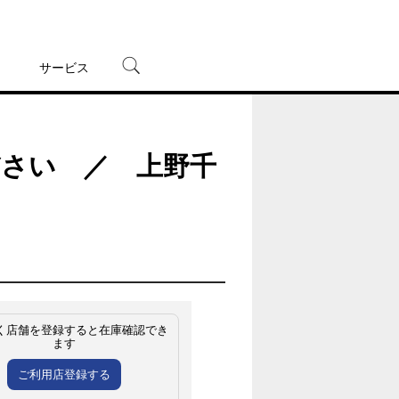
サービス
宅配レンタル
オンラインゲーム
さい ／ 上野千
TSUTAYAプレミアムNEXT
蔦屋書店
く店舗を登録すると在庫確認でき
ます
ご利用店登録する