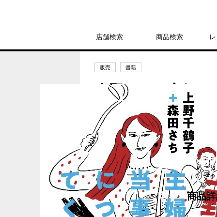
店舗検索
商品検索
レ
販売
書籍
上野さん、主婦の
鶴子
1,870円
発売日：2025年11月12日
商品詳