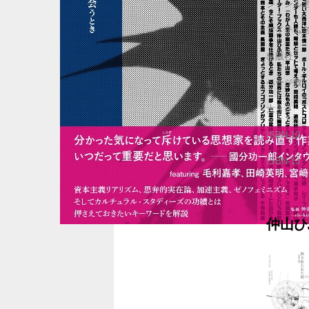
ジャンル
アイテム
出版社
ページ数
大きさ
ISBN-10
ISBN-13
仲山ひ