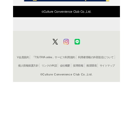
商品詳細
タレント写
ジャンル名
性)
書籍
アイテム名
集英社
出版社
112p
ページ数
30
大きさ