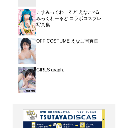
よく行く店舗を登
ご利
ご利用店登録に
在庫の