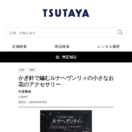
店舗検索
商