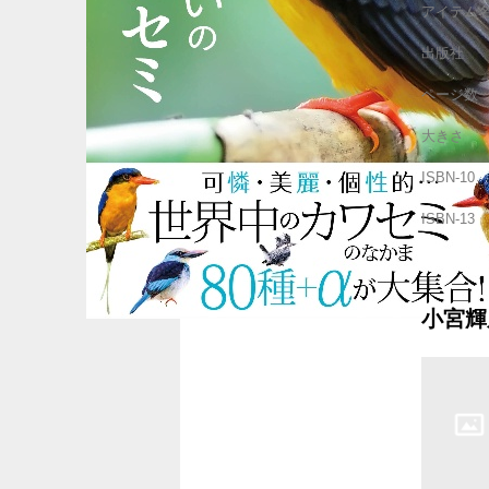
アイテム
出版社
ページ数
大きさ
ISBN-10
ISBN-13
小宮輝