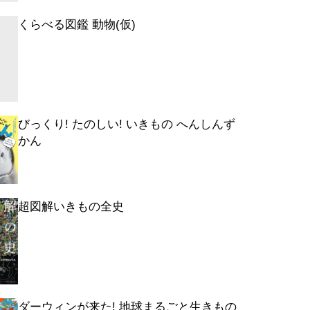
くらべる図鑑 動物(仮)
びっくり! たのしい! いきもの へんしんず
かん
超図解いきもの全史
ダーウィンが来た! 地球まるごと生きもの