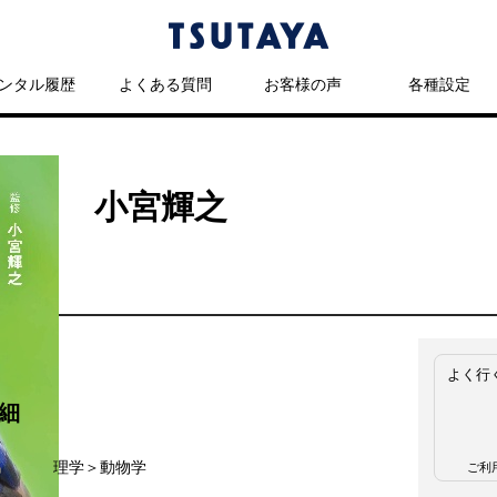
ンタル履歴
よくある質問
お客様の声
各種設定
 ／ 小宮輝之
よく行
細
名
理学＞動物学
ご利