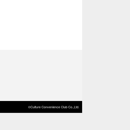
©Culture Convenience Club Co.,Ltd.