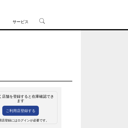
サービス
宅配レンタル
オンラインゲーム
TSUTAYAプレミアムNEXT
蔦屋書店
く店舗を登録すると在庫確認でき
ます
ご利用店登録する
用店登録にはログインが必要です。