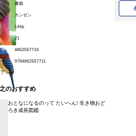
名
書籍
カンゼン
144p
21
4862557716
9784862557711
之のおすすめ
おとなになるのって たいへん! 生き物おど
ろき成長図鑑