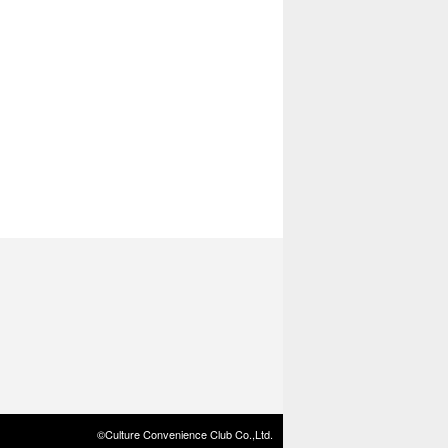
©Culture Convenience Club Co.,Ltd.