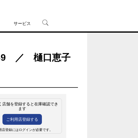
サービス
宅配レンタル
オンラインゲーム
69 ／ 樋口恵子
TSUTAYAプレミアムNEXT
蔦屋書店
く店舗を登録すると在庫確認でき
ます
ご利用店登録する
用店登録にはログインが必要です。