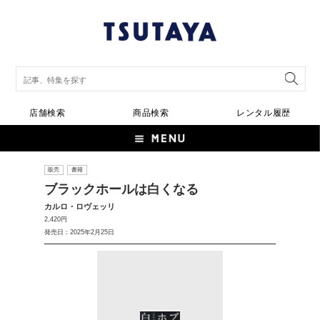
店舗検索
商