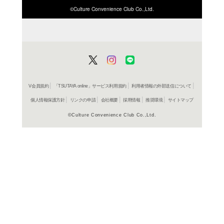
商品詳細
国内文庫
ジャンル名
書籍
アイテム名
双葉社
出版社
248p
ページ数
15
大きさ