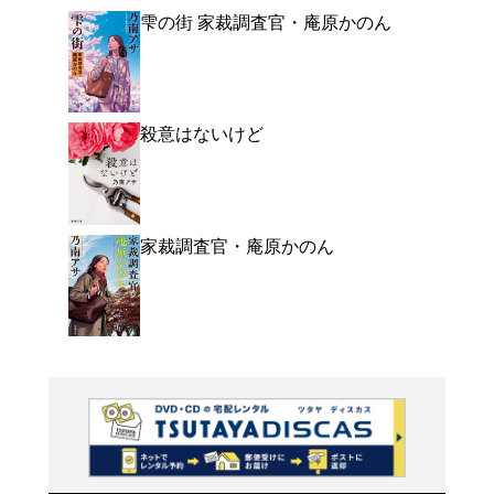
よく行く店舗を登
ご利
ご利用店登録に
在庫の