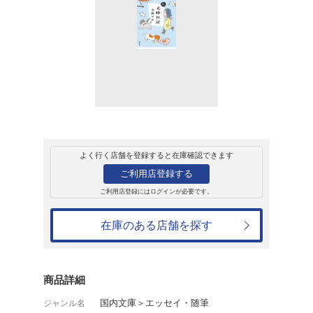
販売
書籍
続・犬棒日記
乃南アサ
737円
発売日：2025年3月12日