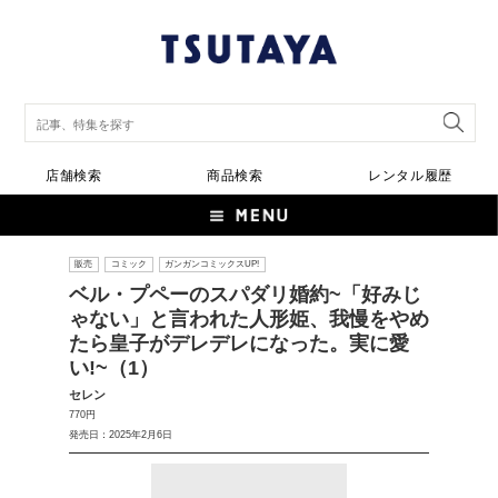
店舗検索
商