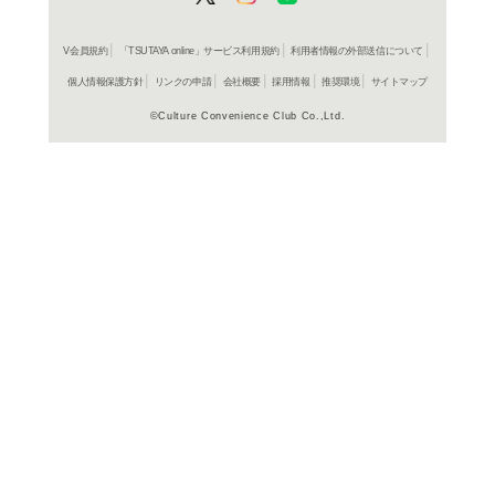
よく行く店舗を登
ご利
ご利用店登録に
在庫の