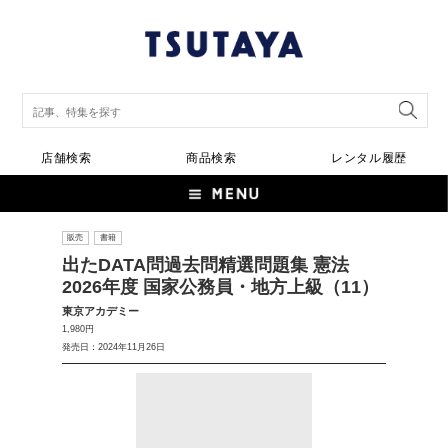
店舗検索
商