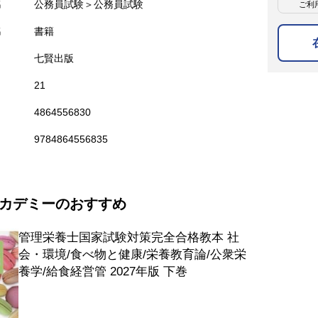
名
公務員試験＞公務員試験
ご利
名
書籍
七賢出版
21
4864556830
9784864556835
カデミーのおすすめ
管理栄養士国家試験対策完全合格教本 社
会・環境/食べ物と健康/栄養教育論/公衆栄
養学/給食経営管 2027年版 下巻