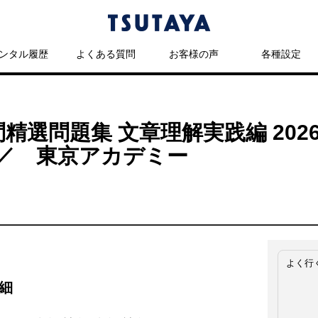
ンタル履歴
よくある質問
お客様の声
各種設定
問精選問題集 文章理解実践編 202
 ／ 東京アカデミー
よく行
細