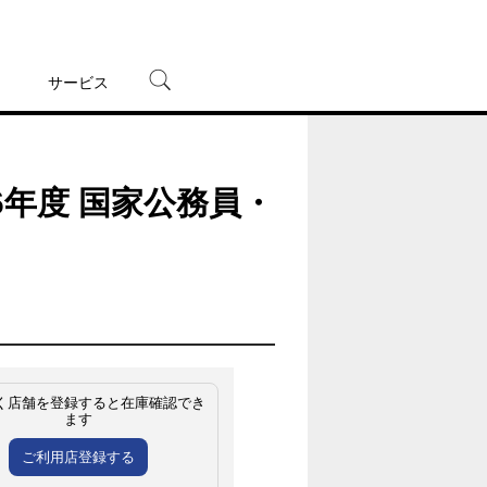
サービス
宅配レンタル
オンラインゲーム
6年度 国家公務員・
TSUTAYAプレミアムNEXT
蔦屋書店
く店舗を登録すると在庫確認でき
ます
ご利用店登録する