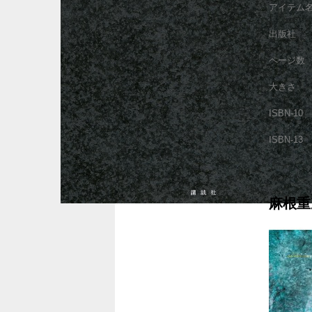
アイテム
出版社
ページ数
大きさ
ISBN-10
ISBN-13
麻根重