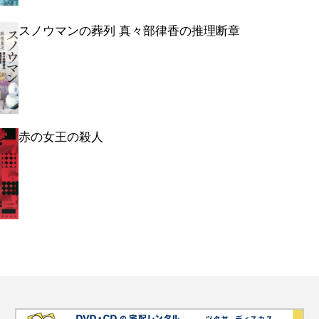
スノウマンの葬列 真々部律香の推理断章
赤の女王の殺人