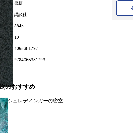
名
書籍
講談社
384p
19
4065381797
9784065381793
次のおすすめ
シュレディンガーの密室