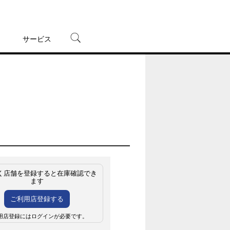
サービス
宅配レンタル
オンラインゲーム
TSUTAYAプレミアムNEXT
蔦屋書店
く店舗を登録すると在庫確認でき
ます
ご利用店登録する
用店登録にはログインが必要です。