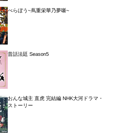
べらぼう~蔦重栄華乃夢噺~
昔話法廷 Season5
おんな城主 直虎 完結編 NHK大河ドラマ・
ストーリー