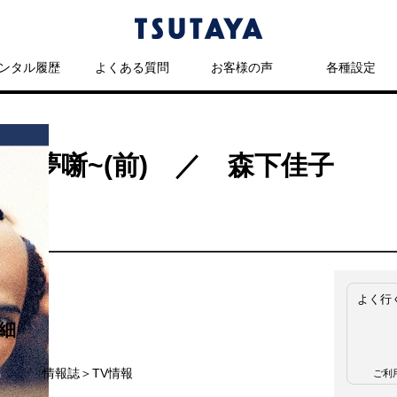
ンタル履歴
よくある質問
お客様の声
各種設定
乃夢噺~(前) ／ 森下佳子
よく行
細
名
情報誌＞TV情報
ご利