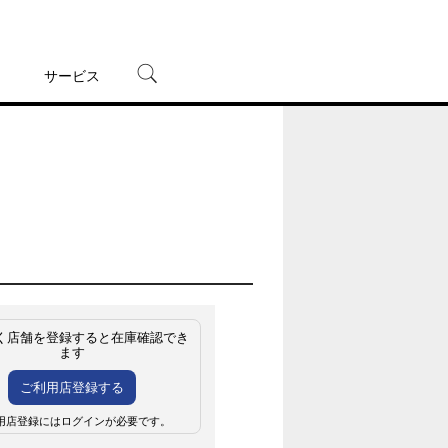
サービス
宅配レンタル
オンラインゲーム
TSUTAYAプレミアムNEXT
蔦屋書店
く店舗を登録すると在庫確認でき
ます
ご利用店登録する
用店登録にはログインが必要です。