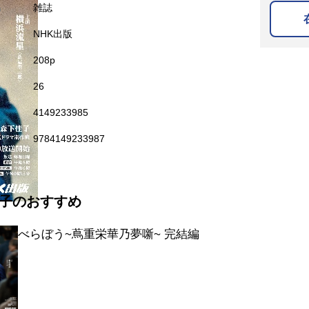
名
雑誌
NHK出版
208p
26
4149233985
9784149233987
子のおすすめ
べらぼう~蔦重栄華乃夢噺~ 完結編