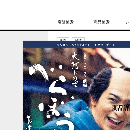
店舗検索
商品検索
レ
販売
雑誌
べらぼう~蔦重栄華
1,430円
発売日：2024年12月19日
商品詳
ジャンル