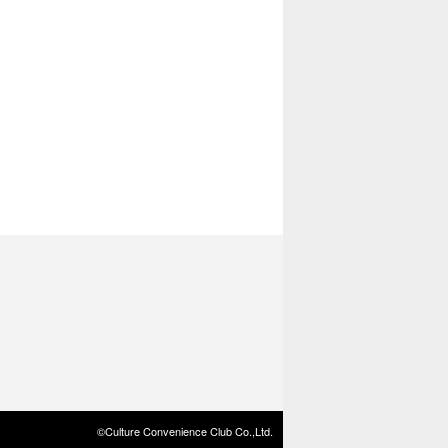
©Culture Convenience Club Co.,Ltd.