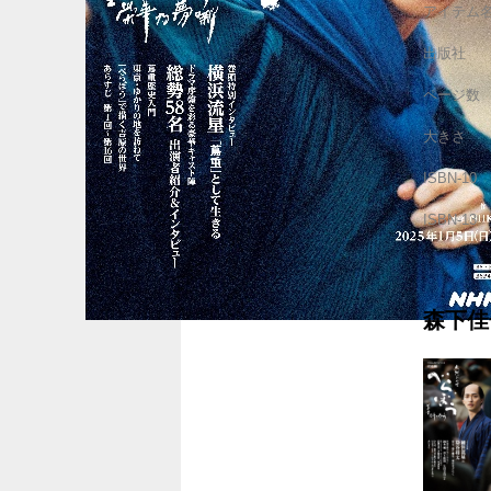
アイテム
出版社
ページ数
大きさ
ISBN-10
ISBN-13
森下佳