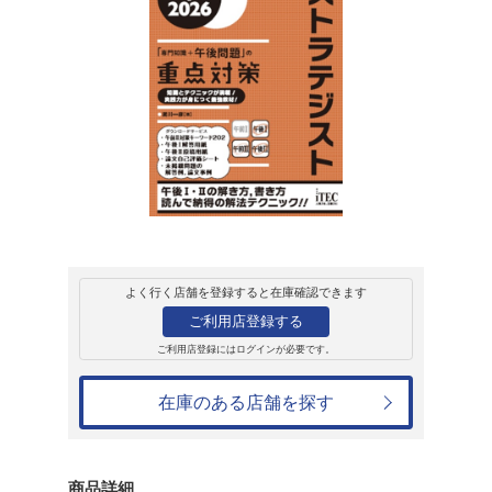
販売
書籍
ITストラテジス
題」の重点対策 20
術者試験対策書
満川一彦
4,070円
発売日：2024年11月14日