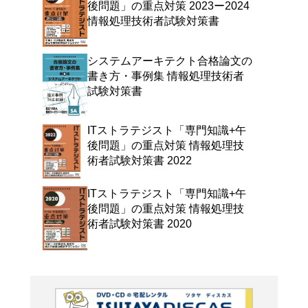
よく行く店舗を登
ご利
ご利用店登録に
在庫の