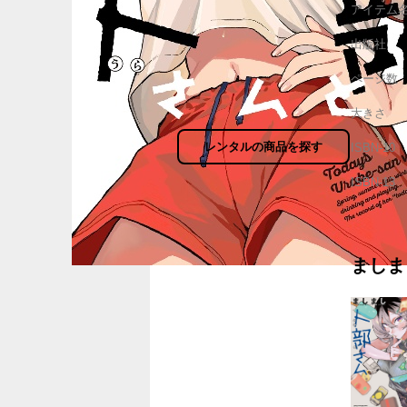
アイテム
出版社
ページ数
大きさ
レンタルの商品を探す
ISBN-10
ISBN-13
ましま