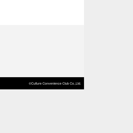
©Culture Convenience Club Co.,Ltd.