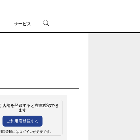
サービス
宅配レンタル
オンラインゲーム
TSUTAYAプレミアムNEXT
蔦屋書店
く店舗を登録すると在庫確認でき
ます
ご利用店登録する
用店登録にはログインが必要です。