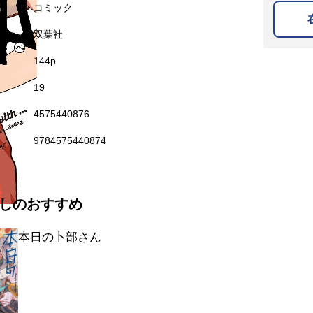
名
コミック
双葉社
144p
19
4575440876
9784575440874
しのおすすめ
本日の卜部さん