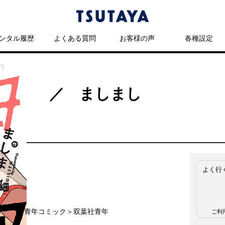
ンタル履歴
よくある質問
お客様の声
各種設定
（2） ／ ましまし
よく行
細
名
青年コミック＞双葉社青年
ご利