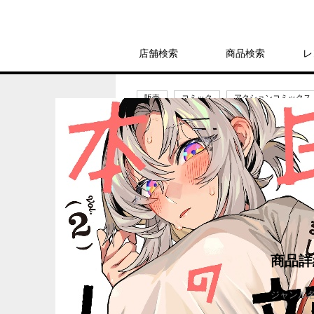
店舗検索
商品検索
レ
販売
コミック
アクションコミックス
本日の卜部さんと
748円
発売日：2025年6月12日
商品詳
ジャンル