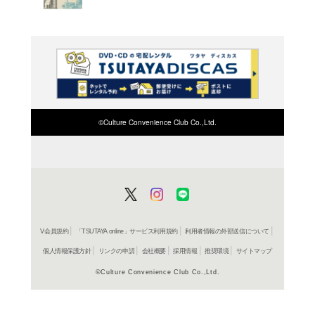
よく行く店舗を登
ご利
ご利用店登録に
在庫の