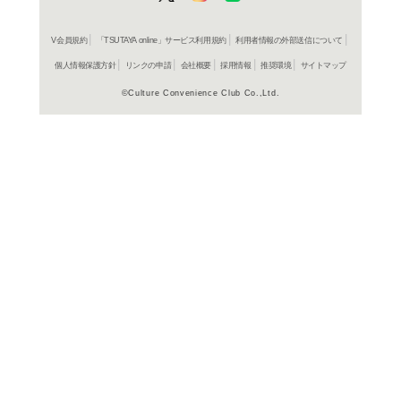
よく行く店舗を登
ご利
ご利用店登録に
在庫の