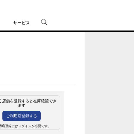
サービス
宅配レンタル
オンラインゲーム
TSUTAYAプレミアムNEXT
蔦屋書店
く店舗を登録すると在庫確認でき
ます
ご利用店登録する
用店登録にはログインが必要です。