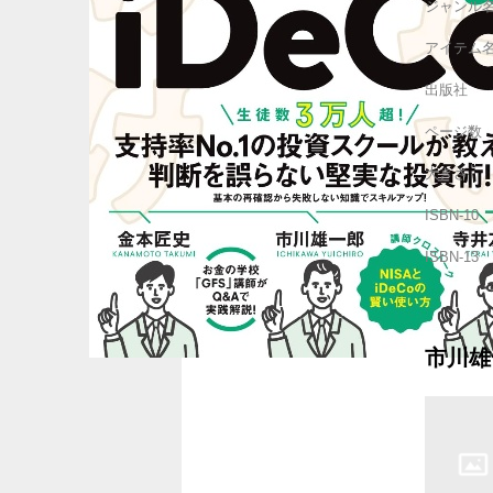
ジャンル
アイテム
出版社
ページ数
大きさ
ISBN-10
ISBN-13
市川雄