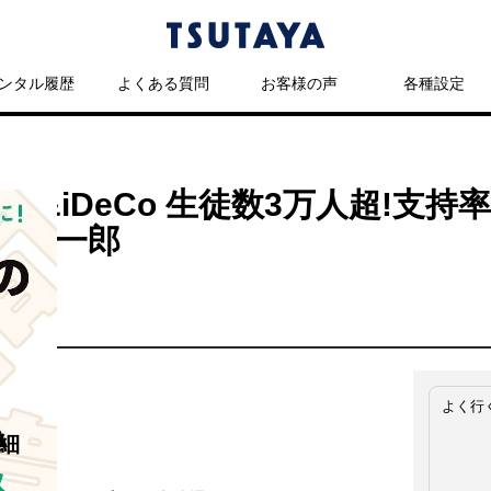
ンタル履歴
よくある質問
お客様の声
各種設定
A&iDeCo 生徒数3万人超!支持
川雄一郎
よく行
細