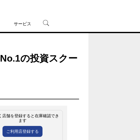
サービス
宅配レンタル
オンラインゲーム
率No.1の投資スクー
TSUTAYAプレミアムNEXT
蔦屋書店
く店舗を登録すると在庫確認でき
ます
ご利用店登録する