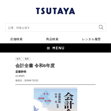
店舗検索
商