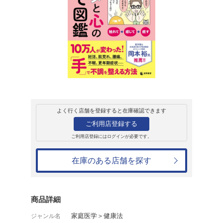
販売
書籍
マンガで学ぶ カ
中間善也
1,595円
発売日：2024年7月17日