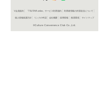
よく行く店舗を登
ご利
ご利用店登録に
在庫の