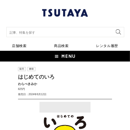
店舗検索
商