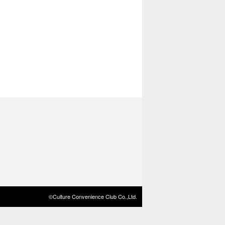
©Culture Convenience Club Co.,Ltd.