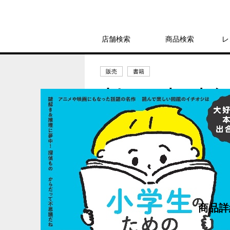
店舗検索
商品検索
レ
販売
書籍
大好きな本と出合
が豊かになる250
1,980円
発売日：2024年7月29日
商品詳