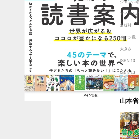
ジャンル
アイテム
出版社
ページ数
大きさ
ISBN-10
ISBN-13
山本省