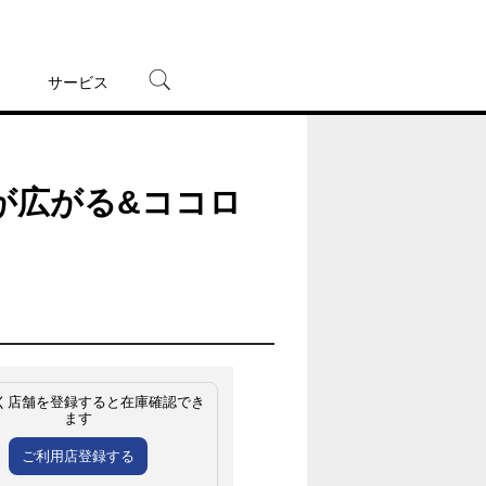
サービス
宅配レンタル
オンラインゲーム
が広がる&ココロ
TSUTAYAプレミアムNEXT
蔦屋書店
く店舗を登録すると在庫確認でき
ます
ご利用店登録する