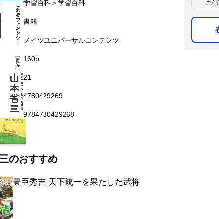
名
学習百科＞学習百科
ご利
名
書籍
メイツユニバーサルコンテンツ
160p
21
4780429269
9784780429268
三のおすすめ
豊臣秀吉 天下統一を果たした武将