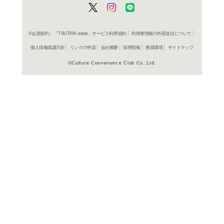
よく行く店舗を登
ご利
ご利用店登録に
在庫の