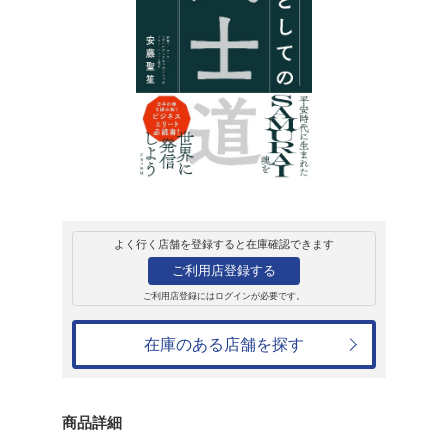
販売
書籍
世界のビジネスエ
養としての武士道
安藤聖笙
1,815円
発売日：2024年5月1日