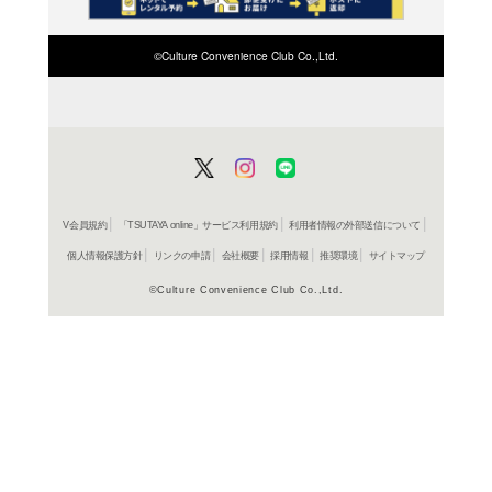
商品詳細
美術＞美
ジャンル名
書籍
アイテム名
HeHe
出版社
156p
ページ数
26
大きさ