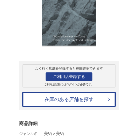
販売
書籍
未完の始まり:未
東浩紀
3,300円
発売日：2024年4月5日