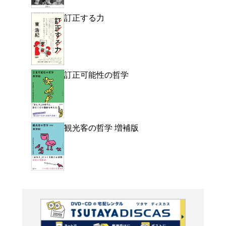
よく行く店舗を登
ご利
ご利用店登録に
在庫の