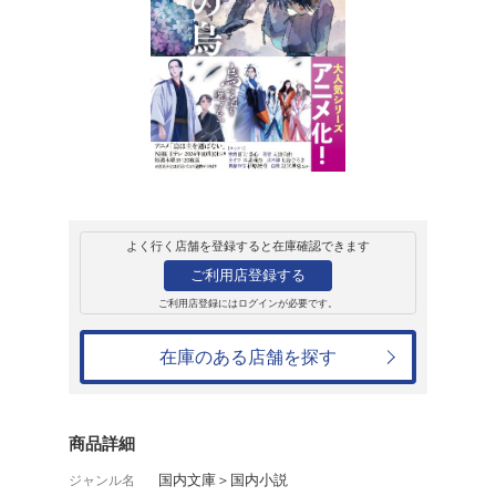
販売
書籍
追憶の烏
阿部智里
803円
発売日：2024年2月6日