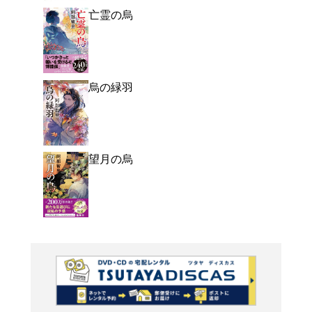
よく行く店舗を登
ご利
ご利用店登録に
在庫の