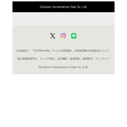
商品詳細
国内文庫
ジャンル名
書籍
アイテム名
文藝春秋
出版社
320p
ページ数
16
大きさ