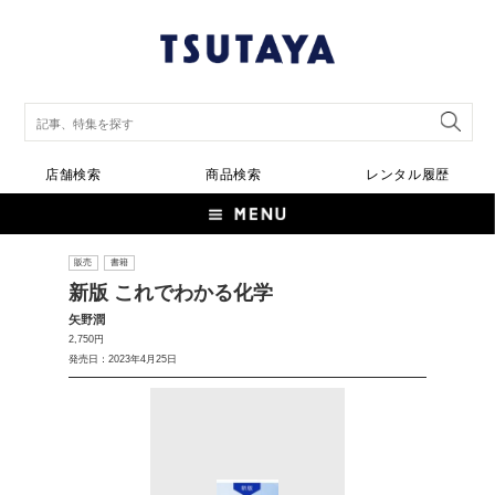
店舗検索
商