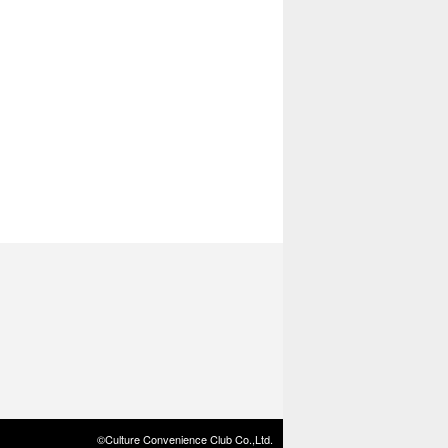
©Culture Convenience Club Co.,Ltd.