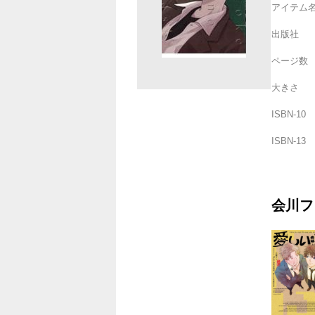
アイテム
出版社
ページ数
大きさ
ISBN-10
ISBN-13
会川フ