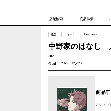
店舗検索
商品検索
レ
販売
コミック
picn comics
中野家のはなし 
880円
発売日：2022年12月28日
商品詳
ジャンル