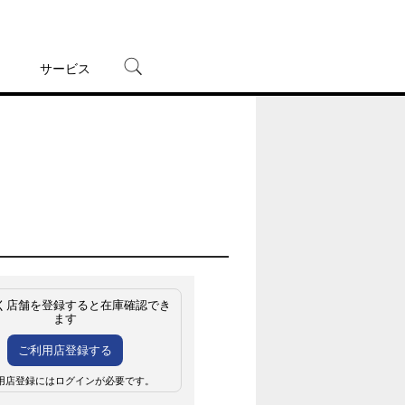
サービス
宅配レンタル
オンラインゲーム
TSUTAYAプレミアムNEXT
蔦屋書店
く店舗を登録すると在庫確認でき
ます
ご利用店登録する
用店登録にはログインが必要です。