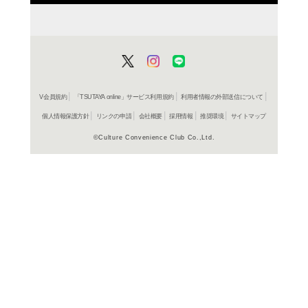
よく行く店舗を登
ご利
ご利用店登録に
在庫の