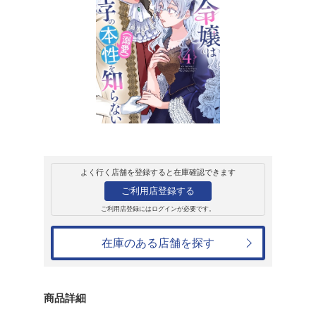
販売
コミック
FLOS comic
悪役令嬢は王子の
（4）
西賀スオミ
748円
発売日：2025年3月17日