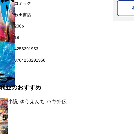
名
コミック
秋田書店
200p
19
4253291953
9784253291958
利亜のおすすめ
小説 ゆうえんち バキ外伝