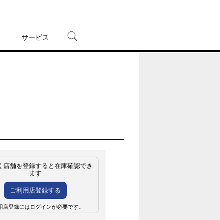
サービス
宅配レンタル
オンラインゲーム
TSUTAYAプレミアムNEXT
蔦屋書店
く店舗を登録すると在庫確認でき
ます
ご利用店登録する
用店登録にはログインが必要です。