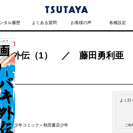
ンタル履歴
よくある質問
お客様の声
各種設定
ックス
バキ外伝（1） ／ 藤田勇利亜
よく行
細
名
少年コミック＞秋田書店少年
ご利