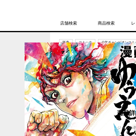
店舗検索
商品検索
レ
販売
コミック
少年チャンピオンコミ
漫画 ゆうえんち 
759円
発売日：2022年9月8日
商品詳
ジャンル