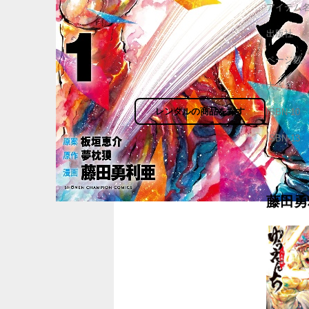
アイテム
出版社
ページ数
大きさ
レンタルの商品を探す
ISBN-10
ISBN-13
藤田勇