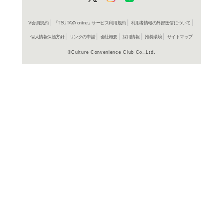
よく行く店舗を登
ご利
ご利用店登録に
在庫の