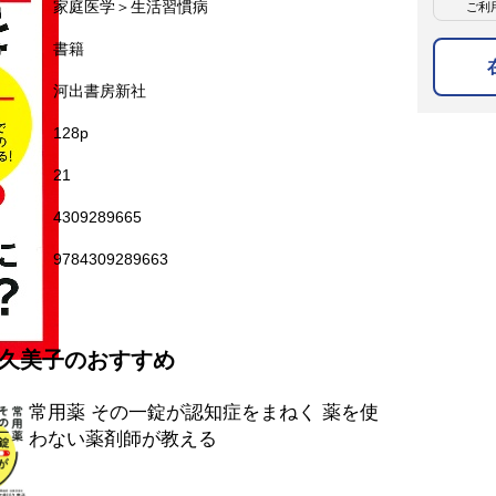
名
家庭医学＞生活習慣病
ご利
名
書籍
河出書房新社
128p
21
4309289665
9784309289663
久美子のおすすめ
常用薬 その一錠が認知症をまねく 薬を使
わない薬剤師が教える