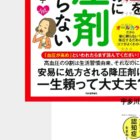
ジャンル
アイテム
出版社
ページ数
大きさ
ISBN-10
ISBN-13
宇多川