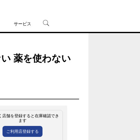
サービス
宅配レンタル
オンラインゲーム
い 薬を使わない
TSUTAYAプレミアムNEXT
蔦屋書店
く店舗を登録すると在庫確認でき
ます
ご利用店登録する