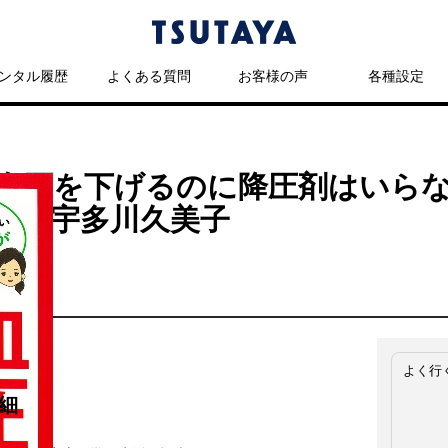
ンタル履歴
よくある質問
お客様の声
各種設定
血圧を下げるのに降圧剤はいらな
／ 宇多川久美子
よく行
細