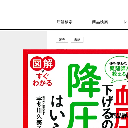
店舗検索
商品検索
レ
販売
書籍
図解ですぐわかる
薬剤師が教える 
1,485円
発売日：2022年3月17日
商品詳