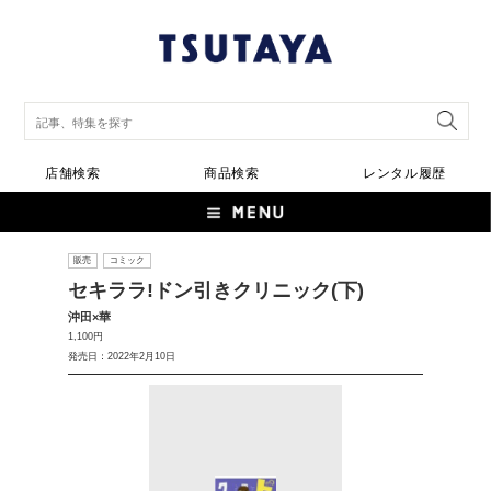
店舗検索
商